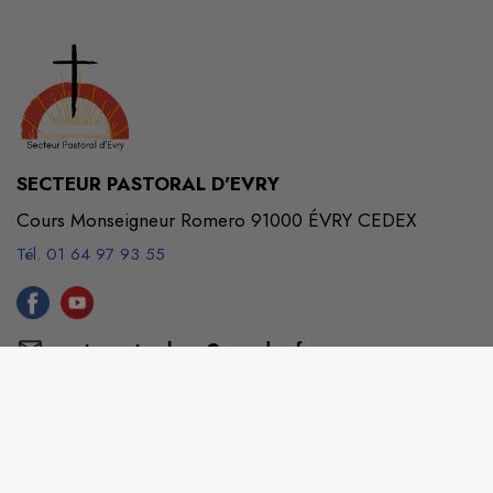
SECTEUR PASTORAL D'EVRY
Cours Monseigneur Romero 91000 ÉVRY CEDEX
Tél. 01 64 97 93 55
centrepastoralevry@wanadoo.fr
M'Y RENDRE
www.secteurevry.catholique.fr