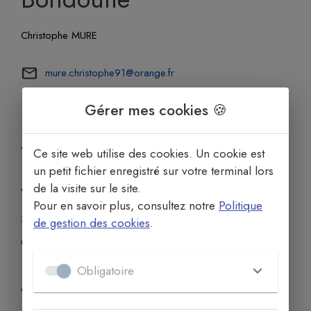
Christophe MURE
mure.christophe91@orange.fr
Gérer mes cookies 🍪
Saint Germain / saint
Vincent - Lisses
Ce site web utilise des cookies. Un cookie est
un petit fichier enregistré sur votre terminal lors
de la visite sur le site.
Vanessa BIABIANY
Pour en savoir plus, consultez notre
Politique
sa-ness@hotmail.fr
de gestion des cookies
.
06 63 73 19 02
Obligatoire
Virginie MARECHAUX