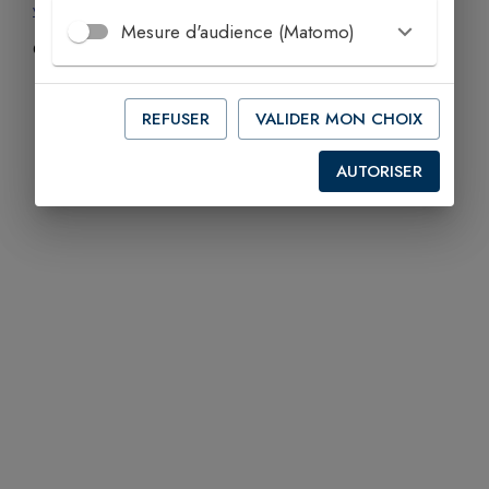
virginiemarech@yahoo.fr
Mesure d'audience (Matomo)
06 44 11 49 40
eanimatricelisses@gmail.com
REFUSER
VALIDER MON CHOIX
AUTORISER