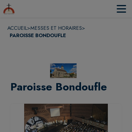
Contenu
Menu
Recherche
Pied de page
ACCUEIL
>
MESSES ET HORAIRES
>
PAROISSE BONDOUFLE
Paroisse Bondoufle