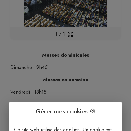
1
/
1
Messes dominicales
Dimanche : 9h45
Messes en semaine
Vendredi : 18h15
Adoration du Saint Sacrement
Gérer mes cookies 🍪
Vendredi 17h00
Ce site web utilise des cookies. Un cookie est