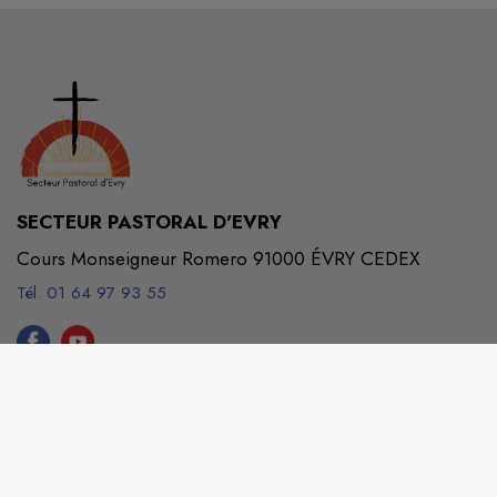
SECTEUR PASTORAL D'EVRY
Cours Monseigneur Romero 91000 ÉVRY CEDEX
Tél. 01 64 97 93 55
centrepastoralevry@wanadoo.fr
M'Y RENDRE
www.secteurevry.catholique.fr