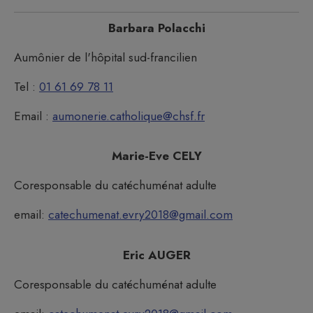
Barbara Polacchi
Aumônier de l'hôpital sud-francilien
Tel :
01 61 69 78 11
Email :
aumonerie.catholique@chsf.fr
Marie-Eve CELY
Coresponsable du catéchuménat adulte
email:
catechumenat.evry2018@gmail.com
Eric AUGER
Coresponsable du catéchuménat adulte