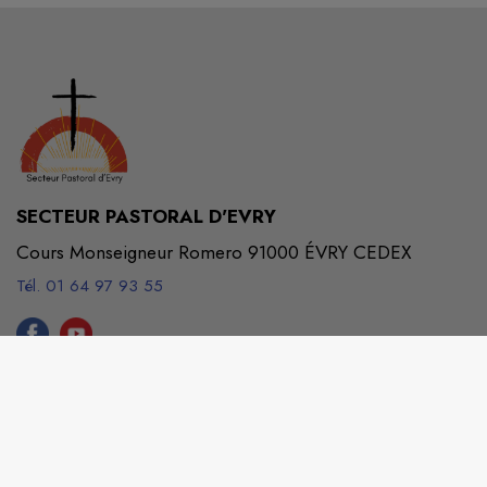
SECTEUR PASTORAL D'EVRY
Cours Monseigneur Romero 91000 ÉVRY CEDEX
Tél. 01 64 97 93 55
centrepastoralevry@wanadoo.fr
M'Y RENDRE
www.secteurevry.catholique.fr