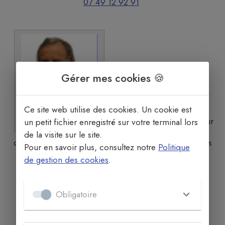
07 49 12 92 91
Gérer mes cookies 🍪
Ce site web utilise des cookies. Un cookie est
Gérard HENRY
Diacre / co-accompagnateur
un petit fichier enregistré sur votre terminal lors
de la visite sur le site.
de l’Équipe Espérance et du Service Évangélique des
Pour en savoir plus, consultez notre
Politique
Malades
de gestion des cookies
.
un.sourire@orange.fr
06 95 43 13 44
Obligatoire