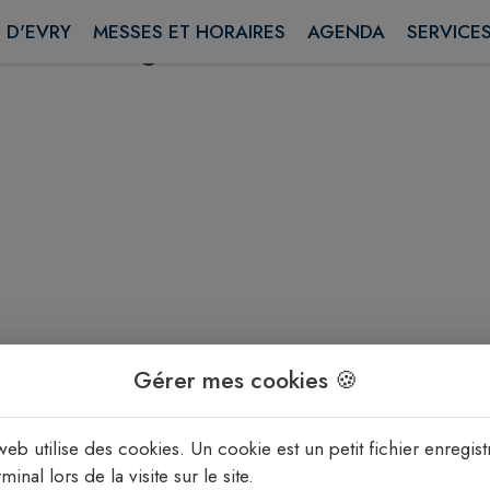
Page en cours .....
 D'EVRY
MESSES ET HORAIRES
AGENDA
SERVICE
Gérer mes cookies 🍪
web utilise des cookies. Un cookie est un petit fichier enregist
minal lors de la visite sur le site.