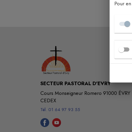
Pour en 
SECTEUR PASTORAL D'EVRY
Cours Monseigneur Romero 91000 ÉVRY
CEDEX
Tél. 01 64 97 93 55