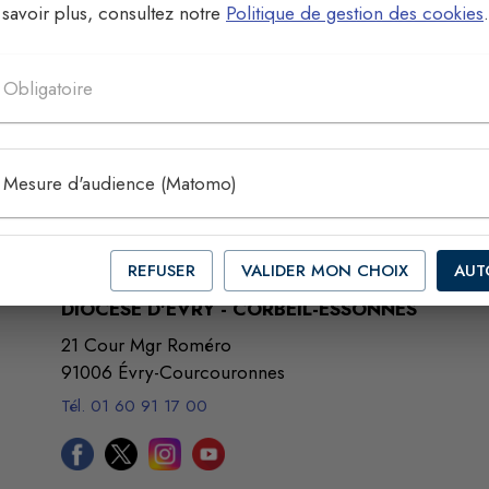
savoir plus, consultez notre
Politique de gestion des cookies
.
Obligatoire
Mesure d'audience (Matomo)
REFUSER
VALIDER MON CHOIX
AUT
DIOCÈSE D'EVRY - CORBEIL-ESSONNES
21 Cour Mgr Roméro
91006 Évry-Courcouronnes
Tél. 01 60 91 17 00