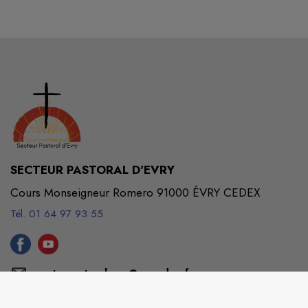
SECTEUR PASTORAL D'EVRY
Cours Monseigneur Romero 91000 ÉVRY CEDEX
Tél. 01 64 97 93 55
centrepastoralevry@wanadoo.fr
M'Y RENDRE